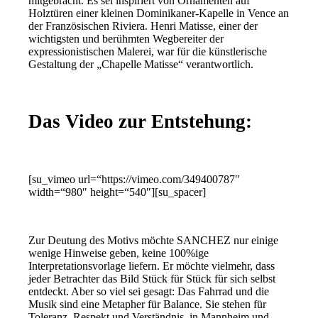
mitgebracht. Es sei inspiriert von Ornamenten auf
Holztüren einer kleinen Dominikaner-Kapelle in Vence an
der Französischen Riviera. Henri Matisse, einer der
wichtigsten und berühmten Wegbereiter der
expressionistischen Malerei, war für die künstlerische
Gestaltung der „Chapelle Matisse“ verantwortlich.
Das Video zur Entstehung:
[su_vimeo url=“https://vimeo.com/349400787″
width=“980″ height=“540″][su_spacer]
Zur Deutung des Motivs möchte SANCHEZ nur einige
wenige Hinweise geben, keine 100%ige
Interpretationsvorlage liefern. Er möchte vielmehr, dass
jeder Betrachter das Bild Stück für Stück für sich selbst
entdeckt. Aber so viel sei gesagt: Das Fahrrad und die
Musik sind eine Metapher für Balance. Sie stehen für
Toleranz, Respekt und Verständnis, in Mannheim und