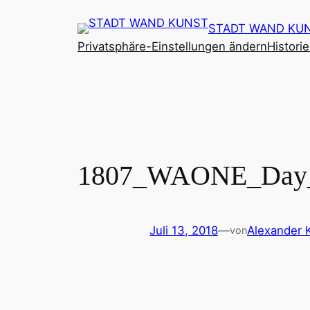
Zum
STADT WAND KU
Inhalt
Privatsphäre-Einstellungen ändern
Histori
springen
1807_WAONE_Day_
Juli 13, 2018
—
Alexander 
von