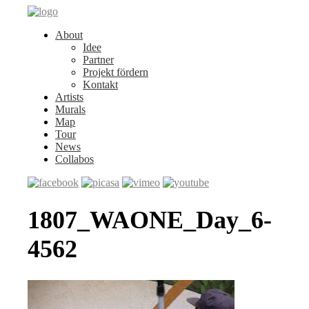
About
Idee
Partner
Projekt fördern
Kontakt
Artists
Murals
Map
Tour
News
Collabos
1807_WAONE_Day_6-
4562