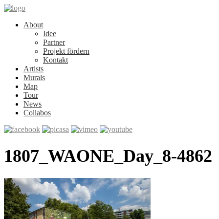
About
Idee
Partner
Projekt fördern
Kontakt
Artists
Murals
Map
Tour
News
Collabos
1807_WAONE_Day_8-4862