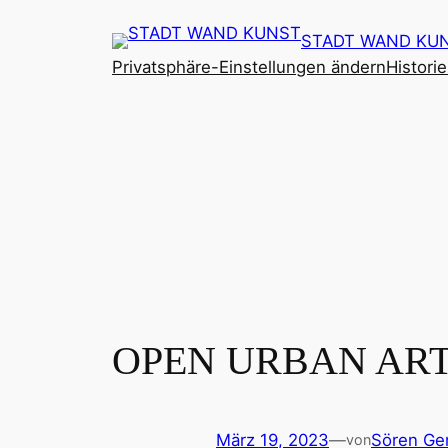
Zum
STADT WAND KU
Inhalt
Privatsphäre-Einstellungen ändern
Histori
springen
OPEN URBAN ART
März 19, 2023
—
Sören Ge
von