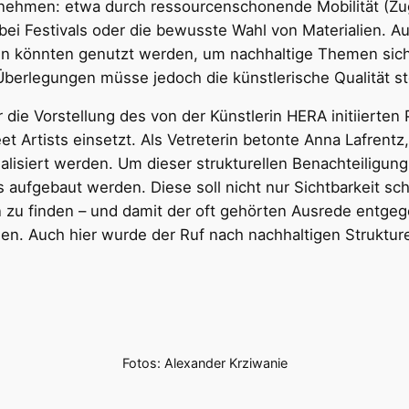
nnehmen: etwa durch ressourcenschonende Mobilität (Zugr
g bei Festivals oder die bewusste Wahl von Materialien. 
ten könnten genutzt werden, um nachhaltige Themen sic
Überlegungen müsse jedoch die künstlerische Qualität s
ie Vorstellung des von der Künstlerin HERA initiierten Pr
eet Artists einsetzt. Als Vetreterin betonte Anna Lafrent
lisiert werden. Um dieser strukturellen Benachteiligung
ts aufgebaut werden. Diese soll nicht nur Sichtbarkeit s
en zu finden – und damit der oft gehörten Ausrede entg
nen. Auch hier wurde der Ruf nach nachhaltigen Struktur
Fotos: Alexander Krziwanie