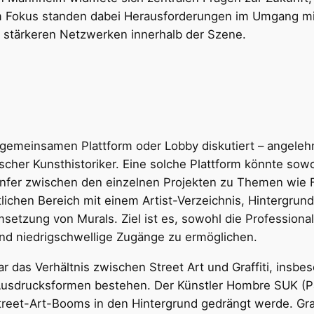
 Im Fokus standen dabei Herausforderungen im Umgang mi
 stärkeren Netzwerken innerhalb der Szene.
r gemeinsamen Plattform oder Lobby diskutiert – angele
cher Kunsthistoriker. Eine solche Plattform könnte sowoh
anfer zwischen den einzelnen Projekten zu Themen wie Fö
lichen Bereich mit einem Artist-Verzeichnis, Hintergrun
setzung von Murals. Ziel ist es, sowohl die Professional
und niedrigschwellige Zugänge zu ermöglichen.
r das Verhältnis zwischen Street Art und Graffiti, ins
Ausdrucksformen bestehen. Der Künstler Hombre SUK (Pa
Street-Art-Booms in den Hintergrund gedrängt werde. Gra