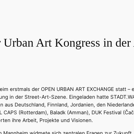
er Urban Art Kongress in de
heim erstmals der OPEN URBAN ART EXCHANGE statt – eine
ung in der Street-Art-Szene. Eingeladen hatte STADT.
en aus Deutschland, Finnland, Jordanien, den Niederlan
L CAPS (Rotterdam), Baladk (Amman), DUK Festival (Čača
n ihre Arbeit, Projekte und Visionen.
annheim widmete sich zentralen Fragen zur Zukunft, 