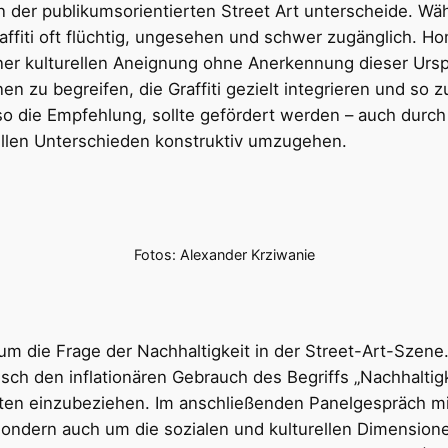
 der publikumsorientierten Street Art unterscheide. Währ
raffiti oft flüchtig, ungesehen und schwer zugänglich. H
einer kulturellen Aneignung ohne Anerkennung dieser Urspr
nen zu begreifen, die Graffiti gezielt integrieren und so 
 die Empfehlung, sollte gefördert werden – auch durch 
rellen Unterschieden konstruktiv umzugehen.
Fotos: Alexander Krziwanie
ch um die Frage der Nachhaltigkeit in der Street-Art-Sze
tisch den inflationären Gebrauch des Begriffs „Nachhalti
tten einzubeziehen. Im anschließenden Panelgespräch mit
 sondern auch um die sozialen und kulturellen Dimension