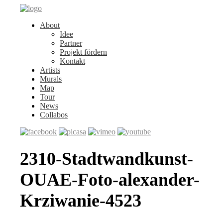
About
Idee
Partner
Projekt fördern
Kontakt
Artists
Murals
Map
Tour
News
Collabos
2310-Stadtwandkunst-
OUAE-Foto-alexander-
Krziwanie-4523