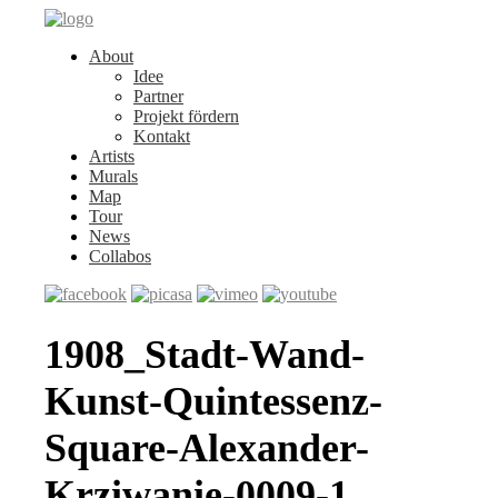
About
Idee
Partner
Projekt fördern
Kontakt
Artists
Murals
Map
Tour
News
Collabos
1908_Stadt-Wand-
Kunst-Quintessenz-
Square-Alexander-
Krziwanie-0009-1