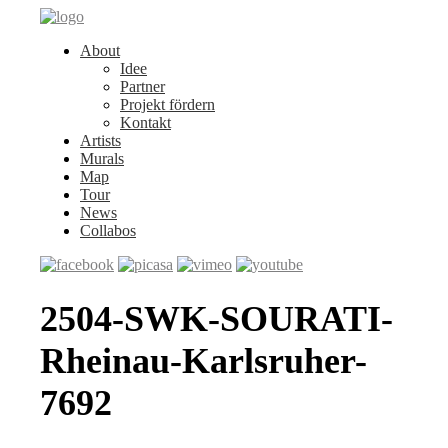
About
Idee
Partner
Projekt fördern
Kontakt
Artists
Murals
Map
Tour
News
Collabos
2504-SWK-SOURATI-
Rheinau-Karlsruher-
7692