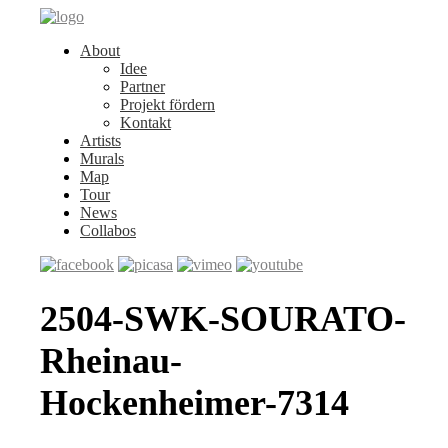
About
Idee
Partner
Projekt fördern
Kontakt
Artists
Murals
Map
Tour
News
Collabos
2504-SWK-SOURATO-
Rheinau-
Hockenheimer-7314