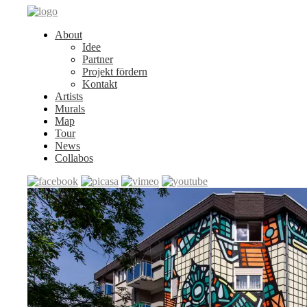
About
Idee
Partner
Projekt fördern
Kontakt
Artists
Murals
Map
Tour
News
Collabos