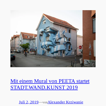
Mit einem Mural von PEETA startet
STADT.WAND.KUNST 2019
Juli 2, 2019
—
Alexander Krziwanie
von