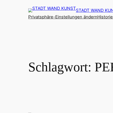
Zum
STADT WAND KU
Inhalt
Privatsphäre-Einstellungen ändern
Histori
springen
Schlagwort:
PE