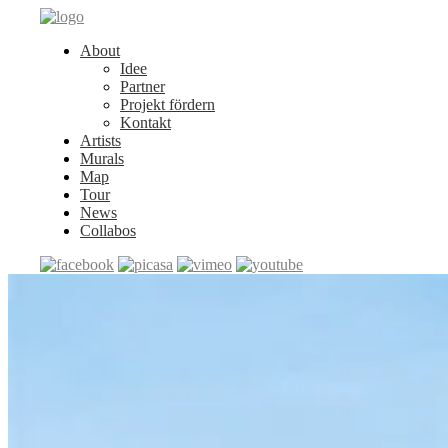
About
Idee
Partner
Projekt fördern
Kontakt
Artists
Murals
Map
Tour
News
Collabos